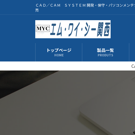
コ
ナ
ＣＡＤ／ＣＡＭ ＳＹＳＴＥＭ 開発・保守・パソコンメンテ
ン
ビ
売
テ
ゲ
ン
ー
ツ
シ
へ
ョ
ス
ン
トップページ
製品一覧
キ
に
HOME
PRODUTS
ッ
移
C
プ
動