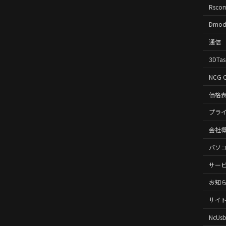
Rsco
Dmod
通信
3DTas
NCG 
価格
プラ
会社
パソ
サー
お知
サイ
NcUs