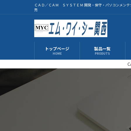
コ
ナ
ＣＡＤ／ＣＡＭ ＳＹＳＴＥＭ 開発・保守・パソコンメンテ
ン
ビ
売
テ
ゲ
ン
ー
ツ
シ
へ
ョ
ス
ン
トップページ
製品一覧
キ
に
HOME
PRODUTS
ッ
移
C
プ
動