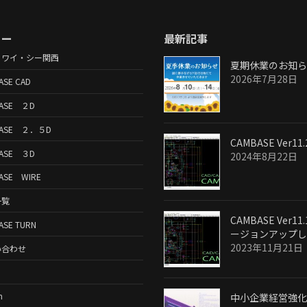
ュー
最新記事
・ワイ・シー関西
夏期休業のお知ら
2026年7月28日
ASE CAD
ASE ２D
BASE ２．５D
CAMBASE Ver11.
ASE ３D
2024年8月22日
ASE WIRE
一覧
CAMBASE Ver11
ASE TURN
ージョンアップし
2023年11月21日
い合わせ
m
中小企業経営強化