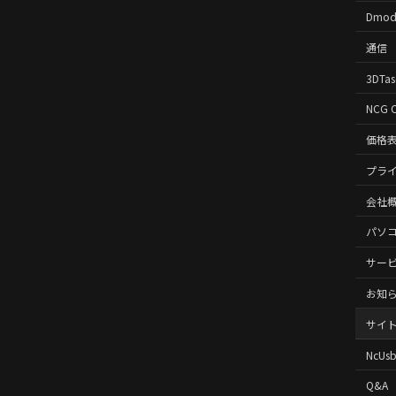
Dmod
通信
3DTas
NCG 
価格
プラ
会社
パソ
サー
お知
サイ
NcUs
Q&A