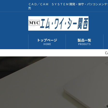
コ
ナ
ＣＡＤ／ＣＡＭ ＳＹＳＴＥＭ 開発・保守・パソコンメンテ
ン
ビ
売
テ
ゲ
ン
ー
ツ
シ
へ
ョ
ス
ン
トップページ
製品一覧
キ
に
HOME
PRODUTS
ッ
移
C
プ
動