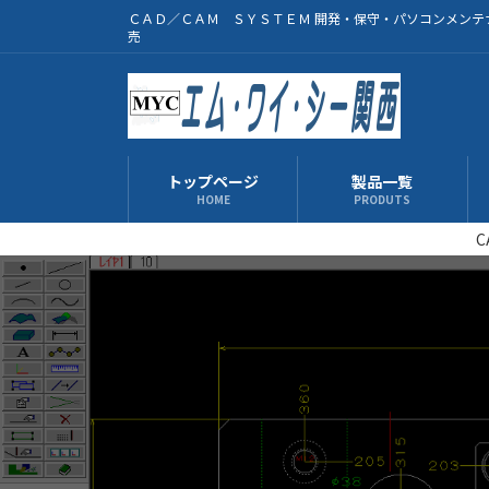
コ
ナ
ＣＡＤ／ＣＡＭ ＳＹＳＴＥＭ 開発・保守・パソコンメンテ
ン
ビ
売
テ
ゲ
ン
ー
ツ
シ
へ
ョ
ス
ン
トップページ
製品一覧
キ
に
HOME
PRODUTS
ッ
移
C
プ
動