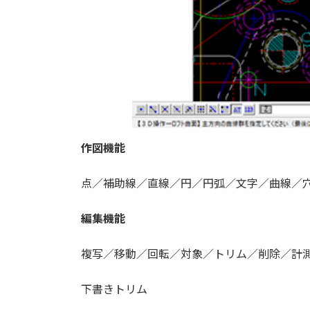
作図機能
点／補助線／直線／円／円弧／文字／曲線／
編集機能
複写／移動／回転／対象／トリム／削除／計
下書きトリム