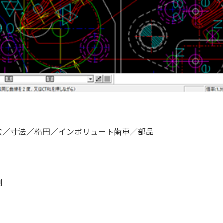
穴／寸法／楕円／インボリュート歯車／部品
測