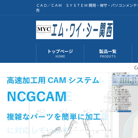
コ
ナ
ＣＡＤ／ＣＡＭ ＳＹＳＴＥＭ 開発・保守・パソコンメンテ
ン
ビ
売
テ
ゲ
ン
ー
ツ
シ
へ
ョ
ス
ン
トップページ
製品一覧
キ
に
HOME
PRODUTS
ッ
移
C
プ
動