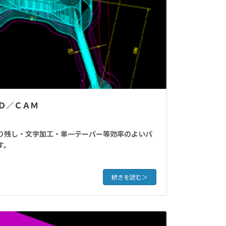
ＡＤ／ＣＡＭ
り残し・文字加工・単一テーパー等効率のよいパ
す。
続きを読む＞