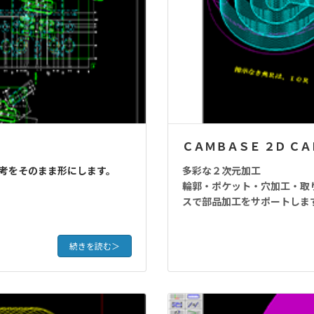
ＣＡＭＢＡＳＥ ２Ｄ Ｃ
考をそのまま形にします。
多彩な２次元加工
輪郭・ポケット・穴加工・取
スで部品加工をサポートしま
続きを読む＞